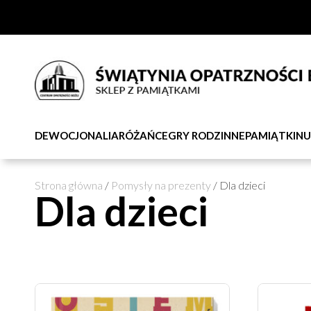
DEWOCJONALIA
RÓŻAŃCE
GRY RODZINNE
PAMIĄTKI
NU
Strona główna
/
Pomysły na prezenty
/ Dla dzieci
Dla dzieci