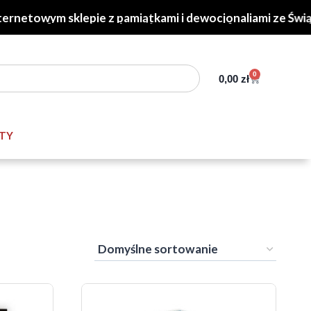
owym sklepie z pamiątkami i dewocjonaliami ze Świątyni
0
0,00
zł
NTY