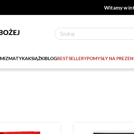
Witamy w internet
MIZMATYKA
KSIĄŻKI
BLOG
BESTSELLERY
POMYSŁY NA PREZE