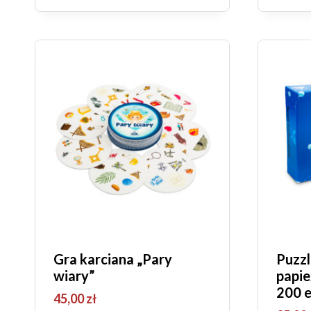
Gra karciana „Pary
Puzzl
wiary”
papie
200 
45,00
zł