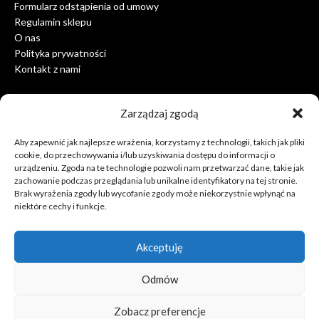
Formularz odstąpienia od umowy
Regulamin sklepu
O nas
Polityka prywatności
Kontakt z nami
Zarządzaj zgodą
Informacja o sklepie
Aby zapewnić jak najlepsze wrażenia, korzystamy z technologii, takich jak pliki
cookie, do przechowywania i/lub uzyskiwania dostępu do informacji o
Sklep Internetowy Centrum Opatrzności Bożej
urządzeniu. Zgoda na te technologie pozwoli nam przetwarzać dane, takie jak
ul. Hlonda 1
zachowanie podczas przeglądania lub unikalne identyfikatory na tej stronie.
02-972 Warszawa
Brak wyrażenia zgody lub wycofanie zgody może niekorzystnie wpłynąć na
Polska
niektóre cechy i funkcje.
Zadzwoń do nas: 25 753 36 92
Napisz do nas: sklep@centrumopatrznosci.pl
Akceptuję
Odmów
Zobacz preferencje