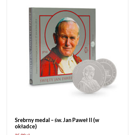
Srebrny medal – św. Jan Paweł II (w
okładce)