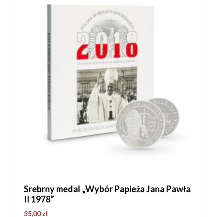
Srebrny medal „Wybór Papieża Jana Pawła
II 1978”
35,00
zł