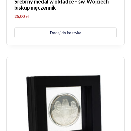
Srebrny medal w okładce – św. Wojciech
biskup męczennik
25,00
zł
Dodaj do koszyka