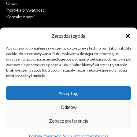
O nas
Polityka prywatności
Kontakt z nami
Zarządzaj zgodą
Informacja o sklepie
Aby zapewnić jak najlepsze wrażenia, korzystamy z technologii, takich jak pliki
cookie, do przechowywania i/lub uzyskiwania dostępu do informacji o
Sklep Internetowy Centrum Opatrzności Bożej
urządzeniu. Zgoda na te technologie pozwoli nam przetwarzać dane, takie jak
ul. Hlonda 1
zachowanie podczas przeglądania lub unikalne identyfikatory na tej stronie.
02-972 Warszawa
Brak wyrażenia zgody lub wycofanie zgody może niekorzystnie wpłynąć na
Polska
niektóre cechy i funkcje.
Zadzwoń do nas: 25 753 36 92
Napisz do nas: sklep@centrumopatrznosci.pl
Akceptuję
Odmów
Zobacz preferencje
Polityka Prywatności Sklepu Internetowego
O nas