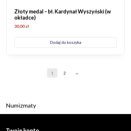
Złoty medal – bł. Kardynał Wyszyński (w
okładce)
30,00
zł
Dodaj do koszyka
1
2
→
Numizmaty
Twoje konto