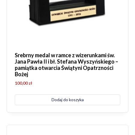
Srebrny medal w ramce z wizerunkami św.
Jana Pawła II i bł. Stefana Wyszyńskiego –
pamiątka otwarcia Świątyni Opatrzności
Bożej
100,00
zł
Dodaj do koszyka